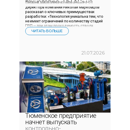
технологию «ПЕГАС» на
Первый заместитель генерального
Технологической неделе в
директора компании Николай Марковцов
рассказал о ключевых преимуществах
НОВАТЭК НТЦ
разработки: «Технология уникальна тем, что
не имеет ограничений по количеству стадий
ГРП — при этом проходимость ствола
сохраняется. Извлекаемая
ЧИТАТЬ БОЛЬШЕ
21.07.2026
Тюменское предприятие
начнет выпускать
контрольно-