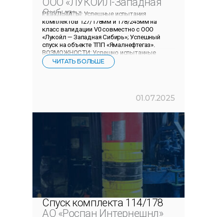
ООО «ЛУКОЙЛ-Западная
Сибирь»
РЕЗУЛЬТАТЫ: Успешные испытания
комплектов 127/178мм и 178/245мм на
класс валидации V0 совместно с ООО
«Лукойл — Западная Сибирь»; Успешный
спуск на объекте ТПП «Ямалнефтегаз».
ВОЗМОЖНОСТИ: Успешно испытанные
подвески по классу
ЧИТАТЬ БОЛЬШЕ
01.07.2025
Спуск комплекта 114/178
АО «Роспан Интернешнл»