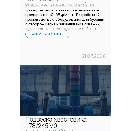
измерительные приборы
Выпуском контрольно-измерительных
приборов решили заняться в тюменском
предприятии «СибБурМаш». Разработкой и
производством оборудования для бурения
с отбором керна и заканчивания скважин,
инженерным сопровождением работ на
месторождениях компания занималась
ЧИТАТЬ БОЛЬШЕ
более 30
21.07.2026
Подвеска хвостовика
178/245 V0