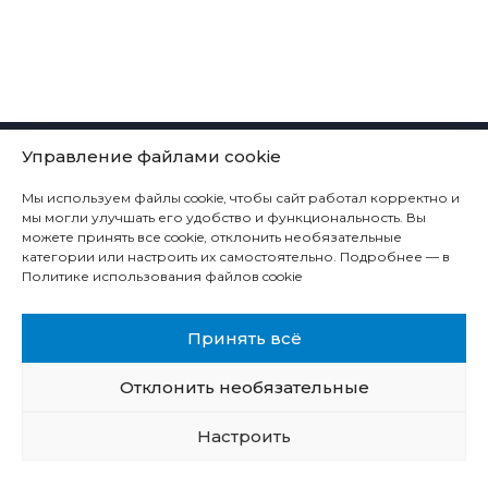
КОМПАНИЯ
Управление файлами cookie
ТЕХНОЛОГИЧЕСКИЕ РЕШЕНИЯ
Мы используем файлы cookie, чтобы сайт работал корректно и
ПРОДУКЦИЯ
мы могли улучшать его удобство и функциональность. Вы
можете принять все cookie, отклонить необязательные
СЕРВИС
категории или настроить их самостоятельно. Подробнее — в
Политике использования файлов cookie
КОНТАКТЫ
КАРЬЕРА
Принять всё
Отклонить необязательные
© 1993-2026 СИББУРМАШ | Все права защищены.
Настроить
Политика конфиденциальности
Условия использования сайта
Политика использования файлов cookie
Реквизиты компании
Политика обработки персональных данных