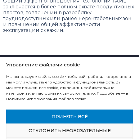
Общий эффект от внедрения технологий TAML
заключается в более полном охвате продуктивных
пластов, вовлечении в разработку
труднодоступных или ранее нерентабельных зон
и повышении общей эффективности
эксплуатации скважин.
КОМПАНИЯ
Управление файлами cookie
ТЕХНОЛОГИЧЕСКИЕ РЕШЕНИЯ
Мы используем файлы cookie, чтобы сайт работал корректно и
ПРОДУКЦИЯ
мы могли улучшать его удобство и функциональность. Вы
можете принять все cookie, отклонить необязательные
СЕРВИС
категории или настроить их самостоятельно. Подробнее — в
Политике использования файлов cookie
КОНТАКТЫ
КАРЬЕРА
ПРИНЯТЬ ВСЁ
ОТКЛОНИТЬ НЕОБЯЗАТЕЛЬНЫЕ
© 1993-2026 СИББУРМАШ | Все права защищены.